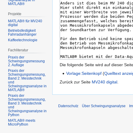
Signalanalyse in
MATLAB®
Projekte
MATLAB® für MV240
digital
Betriebsfestigkeit
Fahrradanhänger
Kaffeetechnologie
Fachliteratur
Praxis der
Schwingungsmessung
Die folgende Seite wird auf dieser Seite
2. Auflage
Praxis der
Vorlage:Seitenkopf
(
Quelltext anze
Schwingungsmessung,
Band 2: Messtechnik
Zurück zur Seite
MV240 digital
.
und
Schwingungsanalyse in
MATLAB®
Praxis der
Schwingungsmessung,
Band 3: Messtechnik
Datenschutz
Über Schwingungsanalyse
I
und
Schwingungsanalyse in
Python
MATLAB® meets
MicroPython