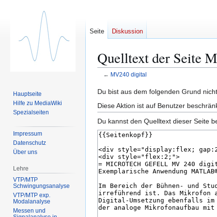
Seite
Diskussion
Quelltext der Seite 
←
MV240 digital
Zur
Zur
Du bist aus dem folgenden Grund nicht 
Hauptseite
Navigation
Suche
Hilfe zu MediaWiki
Diese Aktion ist auf Benutzer beschrän
springen
springen
Spezialseiten
Du kannst den Quelltext dieser Seite b
Impressum
Datenschutz
Über uns
Lehre
VTP/MTP
Schwingungsanalyse
VTP/MTP exp.
Modalanalyse
Messen und