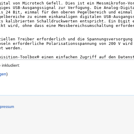
 inkludiert:
igen
)
mpressum