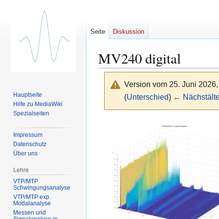
Seite
Diskussion
MV240 digital
Version vom 25. Juni 2026
Hauptseite
(
Unterschied
)
← Nächstälte
Hilfe zu MediaWiki
Spezialseiten
Zur
Zur
Navigation
Suche
Impressum
Datenschutz
springen
springen
Über uns
Lehre
VTP/MTP
Schwingungsanalyse
VTP/MTP exp.
Modalanalyse
Messen und