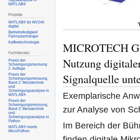
Signalanalyse in
MATLAB®
Projekte
MATLAB® für MV240
digital
Betriebsfestigkeit
Fahrradanhänger
MICROTECH GEF
Kaffeetechnologie
Fachliteratur
Nutzung digitale
Praxis der
Schwingungsmessung
2. Auflage
Signalquelle u
Praxis der
Schwingungsmessung,
Band 2: Messtechnik
und
Schwingungsanalyse in
Exemplarische An
MATLAB®
Praxis der
Schwingungsmessung,
zur Analyse von Sc
Band 3: Messtechnik
und
Schwingungsanalyse in
Python
Im Bereich der Büh
MATLAB® meets
MicroPython
finden digitale Mi