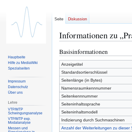
Seite
Diskussion
Informationen zu „P
Basisinformationen
Zur
Zur
Navigation
Suche
Hauptseite
Hilfe zu MediaWiki
springen
springen
Anzeigetitel
Spezialseiten
Standardsortierschlüssel
Seitenlänge (in Bytes)
Impressum
Datenschutz
Namensraumkennnummer
Über uns
Seitenkennnummer
Lehre
Seiteninhaltssprache
VTP/MTP
Seiteninhaltsmodell
Schwingungsanalyse
VTP/MTP exp.
Indizierung durch Suchmaschinen
Modalanalyse
Anzahl der Weiterleitungen zu dieser 
Messen und