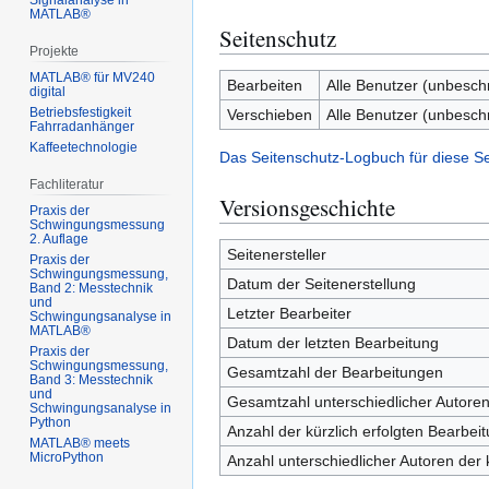
Signalanalyse in
MATLAB®
Seitenschutz
Projekte
MATLAB® für MV240
Bearbeiten
Alle Benutzer (unbesch
digital
Betriebsfestigkeit
Verschieben
Alle Benutzer (unbesch
Fahrradanhänger
Kaffeetechnologie
Das Seitenschutz-Logbuch für diese S
Fachliteratur
Versionsgeschichte
Praxis der
Schwingungsmessung
2. Auflage
Seitenersteller
Praxis der
Schwingungsmessung,
Datum der Seitenerstellung
Band 2: Messtechnik
und
Letzter Bearbeiter
Schwingungsanalyse in
MATLAB®
Datum der letzten Bearbeitung
Praxis der
Schwingungsmessung,
Gesamtzahl der Bearbeitungen
Band 3: Messtechnik
und
Gesamtzahl unterschiedlicher Autore
Schwingungsanalyse in
Python
Anzahl der kürzlich erfolgten Bearbei
MATLAB® meets
MicroPython
Anzahl unterschiedlicher Autoren der 