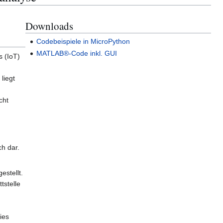
Downloads
Codebeispiele in MicroPython
MATLAB®-Code inkl. GUI
s (IoT)
liegt
cht
h dar.
stellt.
tstelle
ies