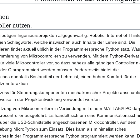
hon
ler nutzen.
utigen Ingenieursprojekten allgegenwärtig. Robotic, Internet of Think
igen Schlagworte, welche inzwischen auch Inhalte der Lehre sind. Die
n findet aktuell üblich in der Programmiersprache Python statt. Was 
ammierung von Mikrocontrollern zu verwenden. Mit dem Python-Derivat
ür viele Mikrocontroller vor, so dass nahezu alle gängigen Controller ni
er C programmiert werden müssen. Andererseits bietet die
s ebenfalls Bestandteil der Lehre ist, einen hohen Komfort für die
zerinteraktion.
ozess für Steuerungskomponenten mechatronischer Projekte anschaulic
weise in der Projektentwicklung verwendet werden.
utzung von Mikrocontrollern in Verbindung mit einem MATLAB®-PC darge
ocontroller ausgeführt. Es handelt sich um eine Kommunikationsschnit
r die USB-Schnittstelle angeschlossenen Mikrocontroller. Auf dem
ebung MicroPython zum Einsatz. Dies kann als minimalistisches
lches in der Programmiersprache Python programmiert werden kann. D