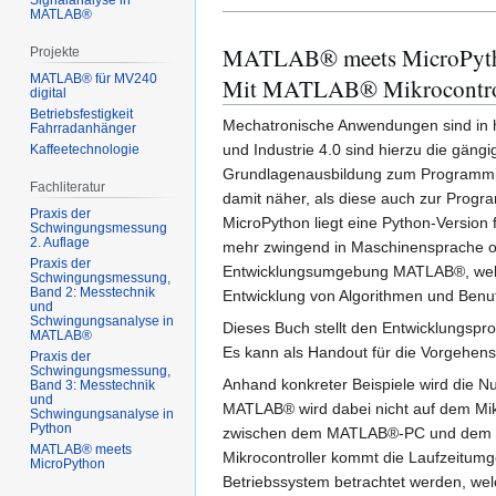
Signalanalyse in
MATLAB®
MATLAB® meets MicroPyt
Projekte
MATLAB® für MV240
Mit MATLAB® Mikrocontrol
digital
Betriebsfestigkeit
Mechatronische Anwendungen sind in he
Fahrradanhänger
und Industrie 4.0 sind hierzu die gäng
Kaffeetechnologie
Grundlagenausbildung zum Programmiere
Fachliteratur
damit näher, als diese auch zur Progr
Praxis der
MicroPython liegt eine Python-Version f
Schwingungsmessung
2. Auflage
mehr zwingend in Maschinensprache od
Praxis der
Entwicklungsumgebung MATLAB®, welche
Schwingungsmessung,
Band 2: Messtechnik
Entwicklung von Algorithmen und Benut
und
Schwingungsanalyse in
Dieses Buch stellt den Entwicklungspr
MATLAB®
Es kann als Handout für die Vorgehens
Praxis der
Schwingungsmessung,
Anhand konkreter Beispiele wird die N
Band 3: Messtechnik
und
MATLAB® wird dabei nicht auf dem Mikr
Schwingungsanalyse in
Python
zwischen dem MATLAB®-PC und dem übe
MATLAB® meets
Mikrocontroller kommt die Laufzeitumg
MicroPython
Betriebssystem betrachtet werden, we