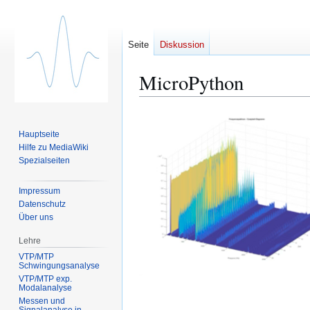
Seite
Diskussion
MicroPython
Zur
Zur
Navigation
Suche
Hauptseite
springen
springen
Hilfe zu MediaWiki
Spezialseiten
Impressum
Datenschutz
Über uns
Lehre
VTP/MTP
Schwingungsanalyse
VTP/MTP exp.
Modalanalyse
Messen und