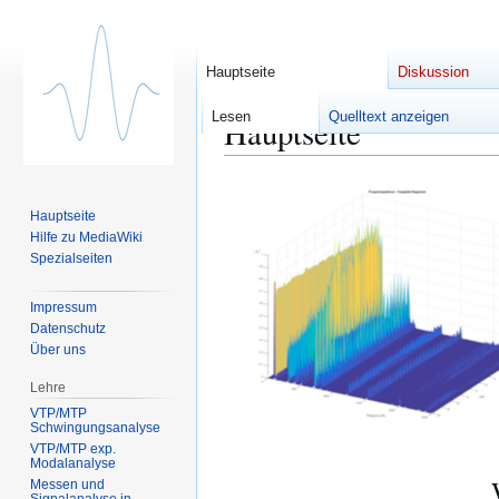
Hauptseite
Diskussion
Lesen
Quelltext anzeigen
Hauptseite
Zur
Zur
Navigation
Suche
Hauptseite
springen
springen
Hilfe zu MediaWiki
Spezialseiten
Impressum
Datenschutz
Über uns
Lehre
VTP/MTP
Schwingungsanalyse
VTP/MTP exp.
Modalanalyse
Messen und